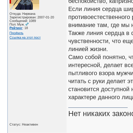
беспокойство, капризн
Если линия сердца шир
Откуда: Нирвана
противоестественного 
Зарегистрирован: 2007-01-20
Сообщений: 1089
внимание там, где мы
Пол: Муж.
Рейтинг
: 18
Также линия сердца в 
Профиль
Ссылка на этот пост
чувственности, что ещ
линией жизни.
Само собой понятно, ч
интересной, делает вс
пытливого взора мужчи
читать с руки делает э
становится доступной 
характере данного лиц
Нет никаких закон
Статус: Неактивен