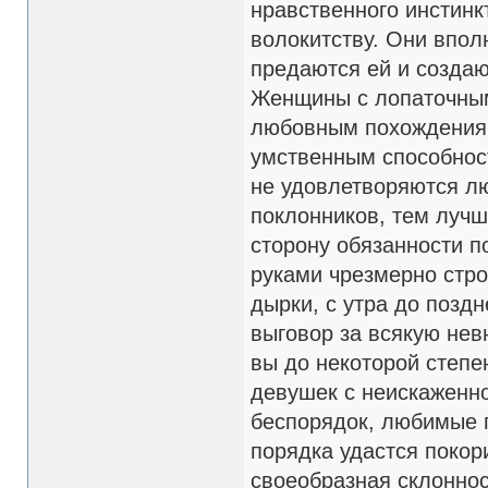
нравственного инстинк
волокитству. Они впо
предаются ей и создаю
Женщины с лопаточным
любовным похождениям
умственным способност
не удовлетворяются л
поклонников, тем лучш
сторону обязанности п
руками чрезмерно стро
дырки, с утра до позд
выговор за всякую нев
вы до некоторой степе
девушек с неискаженно
беспорядок, любимые 
порядка удастся покор
своеобразная склоннос