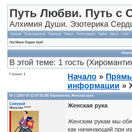
Путь Любви. Путь с 
Алхимия Души. Эзотерика Сердц
Начало
Пользователи
Правила
Поиск
Регистрация
Зайти
Карта
Сайт
Ом Мани Падме Хум!
«Хиром
В этой теме: 1 гость (Хироманти
Страниц:
1
Начало
»
Прямы
информации
» 
№ 1 (2007-07-11 07:32:38)
Хиромантия. Женская рука
Самурай
Женская рука
Махатма ******
Женским рукам мы обя
как начинающий при из