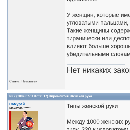
У женщин, которые им
угловатыми пальцами, 
Такие женщины содержа
тиранически или деспо
влияют больше хороши
убедительными словам
Нет никаких зак
Статус: Неактивен
№ 2 (2007-07-11 07:33:17)
Хиромантия. Женская рука
Самурай
Типы женской руки
Махатма ******
Между 1000 женских ру
типу, 330 к угловатому