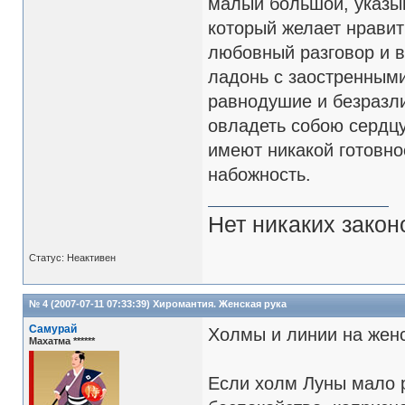
малый большой, указыв
который желает нрави
любовный разговор и в
ладонь с заостренным
равнодушие и безразл
овладеть собою сердцу 
имеют никакой готовно
набожность.
Нет никаких закон
Статус: Неактивен
№ 4 (2007-07-11 07:33:39)
Хиромантия. Женская рука
Самурай
Холмы и линии на женс
Махатма ******
Если холм Луны мало р