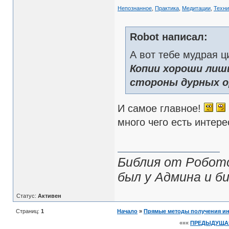
Непознанное
,
Практика
,
Медитации
,
Техни
Robot написал:
А вот тебе мудрая ци
Копии хороши лиш
стороны дурных о
И самое главное!
много чего есть интере
Библия от Робото
был у Админа и би
Статус:
Активен
Страниц:
1
Начало
»
Прямые методы получения и
«««
ПРЕДЫДУЩА