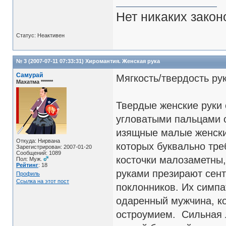
Нет никаких закон
Статус: Неактивен
№ 3 (2007-07-11 07:33:31)
Хиромантия. Женская рука
Самурай
Мягкость/твердость ру
Махатма ******
Твердые женские руки
угловатыми пальцами 
изящные малые женские
Откуда: Нирвана
которых буквально тре
Зарегистрирован: 2007-01-20
Сообщений: 1089
косточки малозаметны,
Пол: Муж.
Рейтинг
: 18
руками презирают сен
Профиль
Ссылка на этот пост
поклонников. Их симпа
одаренный мужчина, к
остроумием. Сильная л