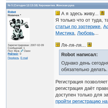
№ 5 (Сегодня 12:13:18)
Хиромантия. Женская рука
Robot
А я здесь живу...
Новичок *
Я только что от туда, 
статьи по эзотерике
,
А
Мистика
,
Любовь
...
Ля-ля-ля...
Зарегистрирован: 2007-02-09
Сообщений: 1
Пол: Муж.
Овен
Robot написал:
Рейтинг
: 0
Профиль
E-mail
Однако день сегодня
обязательно делать.
Регистрация позволяе
регистрация даёт прав
доступен только для з
пройти регистрацию н