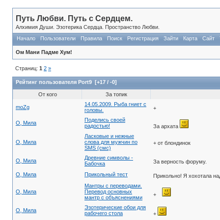
Путь Любви. Путь с Сердцем.
Алхимия Души. Эзотерика Сердца. Пространство Любви.
Начало
Пользователи
Правила
Поиск
Регистрация
Зайти
Карта
Сайт
Ом Мани Падме Хум!
Страниц:
1
2
»
Рейтинг пользователя Port9
[+17 / -0]
От кого
За топик
14.05.2009. Рыба гниет с
moZg
+
головы.
Поделись своей
О, Мила
радостью!
За архата
Ласковые и нежные
О, Мила
слова для мужчин по
+ от блондинок
SMS (смс)
Древние символы -
О, Мила
За верность форуму.
Бабочка
О, Мила
Прикольный тест
Прикольно! Я хохотала на
Мантры с переводами.
О, Мила
Перевод основных
+
мантр с объяснениями
Эзотерические обои для
О, Мила
рабочего стола
+