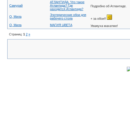
АТЛАНТИДА. Что такое
Самурай
Атлантида? Где
Подробно об Атлантиде.
находится Атлантида?
Эзотерические обои для
О, Мила
рабочего стола
+ за обои!!
О, Мила
МАГИЯ ЦВЕТА
Уважуха махатме!
Страниц:
1
2
»