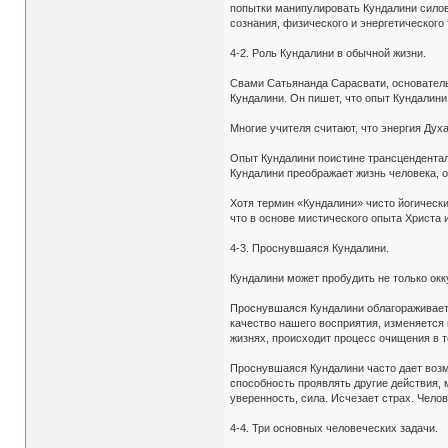
попытки манипулировать Кундалини силовы
сознания, физического и энергетического
4-2. Роль Кундалини в обычной жизни.
Свами Сатьянанда Сарасвати, основатель
Кундалини. Он пишет, что опыт Кундалин
Многие учителя считают, что энергия Духа
Опыт Кундалини поистине трансцендентал
Кундалини преображает жизнь человека, о
Хотя термин «Кундалини» чисто йогическ
что в основе мистического опыта Христа 
4-3. Проснувшаяся Кундалини.
Кундалини может пробудить не только окк
Проснувшаяся Кундалини облагораживает 
качество нашего восприятия, изменяется
жизнях, происходит процесс очищения в т
Проснувшаяся Кундалини часто дает возм
способность проявлять другие действия,
уверенность, сила. Исчезает страх. Чело
4-4. Три основных человеческих задачи.