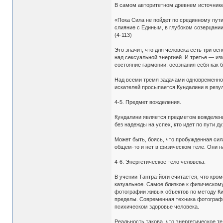
В самом авторитетном древнем источнике 
«Пока Сила не пойдет по срединному пути
слияние с Единым, в глубоком созерцании
(4-113)
Это значит, что для человека есть три о
над сексуальной энергией. И третье — из
состояние гармонии, осознания себя как 
Над всеми тремя задачами одновременно ч
искателей просыпается Кундалини в резул
4-5. Предмет вожделения.
Кундалини является предметом вожделения
без надежды на успех, кто идет по пути 
Может быть, боясь, что пробужденная си
общем-то и нет в физическом теле. Они н
4-6. Энергетическое тело человека.
В учении Тантра-йоги считается, что кро
казуальное. Самое близкое к физическому 
фотографии живых объектов по методу Кир
пределы. Современная техника фотографии
психическом здоровье человека.
Реальность такова, что энергетическое те