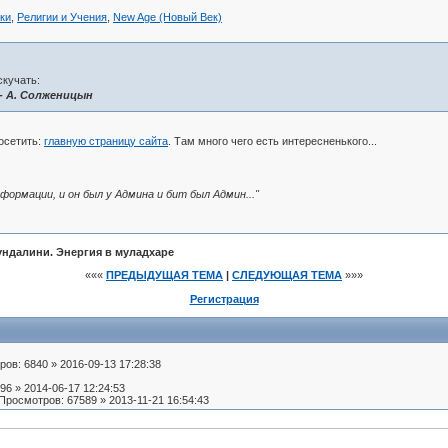
ки
,
Религии и Учения
,
New Age (Новый Век)
скучать:
- А. Солженицын
осетить:
главную страницу сайта
. Там много чего есть интересненького...
формации, и он был у Админа и бит был Админ..."
ундалини. Энергия в муладхаре
«««
ПРЕДЫДУЩАЯ ТЕМА
|
СЛЕДУЮЩАЯ ТЕМА
»»»
Регистрация
ов: 6840 » 2016-09-13 17:28:38
96 » 2014-06-17 12:24:53
Просмотров: 67589 » 2013-11-21 16:54:43