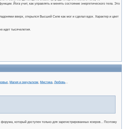
нкции. Йога учит, как управлять и менять состояние энергетического тела. Это
донями вверх, открылся Высшей Силе как мог и сделал вдох. Характер и цвет
ью идет тысячелетия.
ровье
,
Магия и оккультизм
,
Мистика
,
Любовь
...
 форума, который доступен только для зарегистрированных юзеров... Поэтому