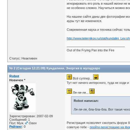
игнорировать его роль в нашей жизни не 
не особенно сложно. Научиться можно вс
На нашем сайте даны две фотографии мое
ауры тут же изменился.
Современная наука и техника сейчас тольк
http://www.teternikov.ru/stat/kundalini_Lev.sh
Out of the Frying Pan into the Fire
Статус: Неактивен
№ 2 (Сегодня 12:21:09)
Кундалини. Энергия в муладхаре
Robot
Всё суппер...
Новичок *
Тут нет ничего интерсного, туда не ходи и
Ля-ля-ля...
Robot написал:
Ля-ля-ля, бла-бла-бла. Вот такая че
Зарегистрирован: 2007-02-09
Сообщений: 1
Регистрация позволяет смотреть форум 
Пол: Муж.
Овен
Рейтинг
: 0
советую тебе -
пройти регистрацию на фо