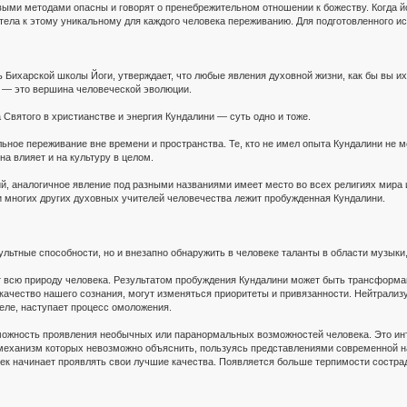
ми методами опасны и говорят о пренебрежительном отношении к божеству. Когда йог
 тела к этому уникальному для каждого человека переживанию. Для подготовленного 
 Бихарской школы Йоги, утверждает, что любые явления духовной жизни, как бы вы и
и — это вершина человеческой эволюции.
 Святого в христианстве и энергия Кундалини — суть одно и тоже.
ьное переживание вне времени и пространства. Те, кто не имел опыта Кундалини не 
на влияет и на культуру в целом.
ий, аналогичное явление под разными названиями имеет место во всех религиях мира
и многих других духовных учителей человечества лежит пробужденная Кундалини.
ультные способности, но и внезапно обнаружить в человеке таланты в области музыки,
всю природу человека. Результатом пробуждения Кундалини может быть трансформаци
 качество нашего сознания, могут изменяться приоритеты и привязанности. Нейтрали
еле, наступает процесс омоложения.
ожность проявления необычных или паранормальных возможностей человека. Это инту
 механизм которых невозможно объяснить, пользуясь представлениями современной на
век начинает проявлять свои лучшие качества. Появляется больше терпимости состра