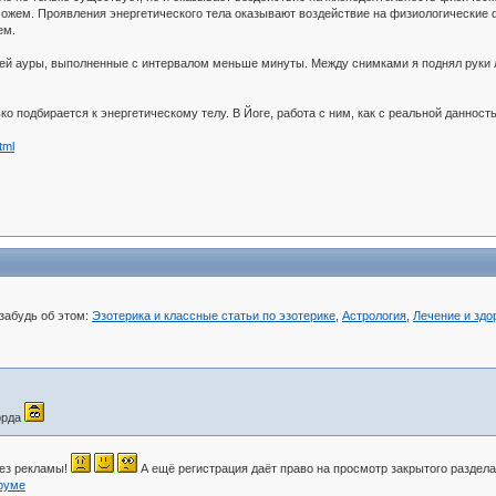
можем. Проявления энергетического тела оказывают воздействие на физиологические фу
ем.
й ауры, выполненные с интервалом меньше минуты. Между снимками я поднял руки ла
о подбирается к энергетическому телу. В Йоге, работа с ним, как с реальной данност
tml
 забудь об этом:
Эзотерика и классные статьи по эзотерике
,
Астрология
,
Лечение и здо
хорда
без рекламы!
А ещё регистрация даёт право на просмотр закрытого раздела
руме