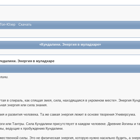
Топ-Юзер
Скачать
«Кундалини. Энергия в муладхаре»
ундалини. Энергия в муладхаре
лини.
тая в спираль, как спящая змея, сила, находящаяся в укромном месте». Энергия Кун
ная энергия или сила знания.
ия и развития человека. Та же самая энергия лежит в основе творения Универсума.
ги или Тантры. Сила Кундалини присутствует в каждом человеке. Древние йогины и т
мы, ведущие к пробуждению Кундалини.
ественной силы. Это не физическая энергия, которую нужно насильно будить, а энерг