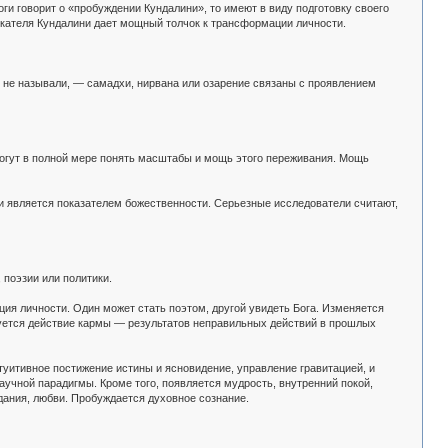
и говорит о «пробуждении Кундалини», то имеют в виду подготовку своего
искателя Кундалини дает мощный толчок к трансформации личности.
х не называли, — самадхи, нирвана или озарение связаны с проявлением
могут в полной мере понять масштабы и мощь этого переживания. Мощь
 и является показателем божественности. Серьезные исследователи считают,
 поэзии или политики.
я личности. Один может стать поэтом, другой увидеть Бога. Изменяется
зуется действие кармы — результатов неправильных действий в прошлых
итивное постижение истины и ясновидение, управление гравитацией, и
учной парадигмы. Кроме того, появляется мудрость, внутренний покой,
дания, любви. Пробуждается духовное сознание.