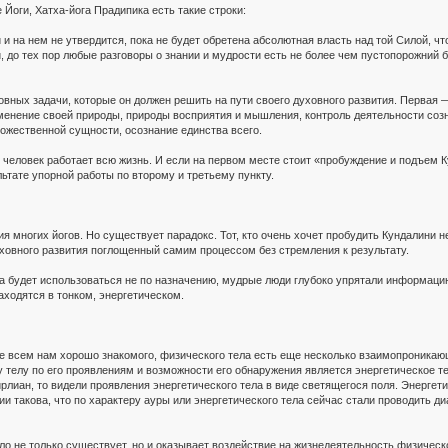
Йоги, Хатха-йога Прадипика есть такие строки:
 и на нем не утвердится, пока не будет обретена абсолютная власть над той Силой, ч
, до тех пор любые разговоры о знании и мудрости есть не более чем пустопорожний б
сновных задачи, которые он должен решить на пути своего духовного развития. Перва
менение своей природы, природы восприятия и мышления, контроль деятельности созна
божественной сущности, осознание единства всего.
еловек работает всю жизнь. И если на первом месте стоит «пробуждение и подъем Кунд
ьтате упорной работы по второму и третьему пункту.
 многих йогов. Но существует парадокс. Тот, кто очень хочет пробудить Кундалини не
духовного развития поглощенный самим процессом без стремления к результату.
ла будет использоваться не по назначению, мудрые люди глубоко упрятали информацию
аходятся в тонком, энергетическом.
ме всем нам хорошо знакомого, физического тела есть еще несколько взаимопроникаю
телу по его проявлениям и возможности его обнаружения является энергетическое тело
лиан, то видели проявления энергетического тела в виде светящегося поля. Энергети
 такова, что по характеру ауры или энергетического тела сейчас стали проводить диаг
ло не только существует, но и оказывает воздействие на жизнедеятельность физическо