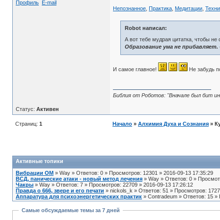
Профиль
E-mail
Непознанное
,
Практика
,
Медитации
,
Техни
Robot написал:
А вот тебе мудрая цитатка, чтобы не 
Образование ума не прибавляет. 
И самое главное!
Не забудь п
Библия от Роботов: "Вначале был бит ин
Статус:
Активен
Страниц:
1
Начало
»
Алхимия Духа и Сознания
» К
Активные топики
Вибрации ОМ
» Way » Ответов: 0 » Просмотров: 12301 » 2016-09-13 17:35:29
ВСД, панические атаки - новый метод лечения
» Way » Ответов: 0 » Просмотр
Чакры
» Way » Ответов: 7 » Просмотров: 22709 » 2016-09-13 17:26:12
Правда о 666, звере и его печати
» nickols_k » Ответов: 51 » Просмотров: 1727
Аппаратура для психоэнергетических практик
» Contradeum » Ответов: 15 » 
Самые обсуждаемые темы за 7 дней