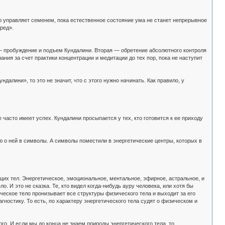
то управляет семенем, пока естественное состояние ума не станет непрерывное
ред».
я — пробуждение и подъем Кундалини. Вторая — обретение абсолютного контроля
ния за счет практики концентрации и медитации до тех пор, пока не наступит
алини», то это не значит, что с этого нужно начинать. Как правило, у
 часто имеет успех. Кундалини просыпается у тех, кто готовится к ее приходу
 о ней в символы. А символы поместили в энергетические центры, которых в
щих тел. Энергетическое, эмоциональное, ментальное, эфирное, астральное, и
. И это не сказка. Те, кто видел когда-нибудь ауру человека, или хотя бы
ческое тело пронизывает все структуры физического тела и выходит за его
ностику. То есть, по характеру энергетического тела судят о физическом и
го. И если мы до конца не знаем природы энергетического тела, то