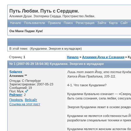
Путь Любви. Путь с Сердцем.
Алхимия Души. Эзотерика Сердца. Пространство Любви.
Начало
Пользователи
Правила
Поиск
Регистрация
Зайти
Карта
Сайт
Ом Мани Падме Хум!
В этой теме: (Кундалини. Энергия в муладхаре)
Страниц:
1
Начало
»
Алхимия Духа и Сознания
» К
№ 1 (2007-05-29 18:54:36)
Кундалини. Энергия в муладхаре
Solarex
Лишь тот знает Йогу, кто постиг Кунда
Алхимик **
Хатха Йога Прадипика, 105-111.
Откуда: С-Петербург
Зарегистрирован: 2007-05-23
4-1. Что такое Кундалини?
Сообщений: 19
Пол: Муж.
Кундалини буквально означает — «Сверну
Рейтинг
: 2
быть сила сознания, сила любви, сексуаль
Профиль
Вебсайт
Ссылка на этот пост
Энергия Кундалини лежит в основе рожден
Кундалини не является собственностью Йо
разработали специальные техники и прие
Кундалини является женским аспектом бож