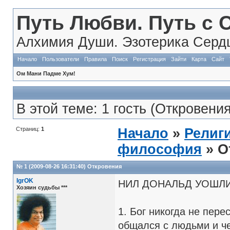
Путь Любви. Путь с 
Алхимия Души. Эзотерика Сердц
Начало
Пользователи
Правила
Поиск
Регистрация
Зайти
Карта
Сайт
Ом Мани Падме Хум!
В этой теме: 1 гость (Откровения
Страниц:
1
Начало
»
Религи
философия
» О
№ 1 (2009-08-26 16:31:40)
Откровения
IgrOK
НИЛ ДОНАЛЬД УОШЛ
Хозяин судьбы ***
1. Бог никогда не пер
общался с людьми и че