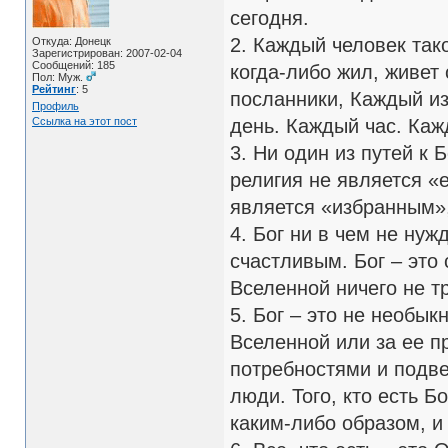
сегодня.
2. Каждый человек так
Откуда: Донецк
Зарегистрирован: 2007-02-04
Сообщений: 185
когда-либо жил, живет
Пол: Муж.
Рейтинг
: 5
посланники, Каждый из
Профиль
Ссылка на этот пост
день. Каждый час. Каж
3. Ни один из путей к 
религия не является «
является «избранным»,
4. Бог ни в чем не нуж
счастливым. Бог – это 
Вселенной ничего не тр
5. Бог – это не необы
Вселенной или за ее 
потребностями и подв
люди. Того, кто есть 
каким-либо образом, и 