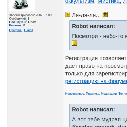
оккультизм
,
Мистика
,
Л
Ля-ля-ля...
Зарегистрирован: 2007-02-09
Сообщений: 1
Пол: Муж.
Овен
Robot написал:
Рейтинг
: 0
Профиль
E-mail
Посмотри - небо-то 
Регистрация позволяе
даёт право на просмот
только для зарегистри
регистрацию на форум
Непознанное
,
Практика
,
Медитации
,
Техни
Robot написал:
А вот тебе мудрая ци