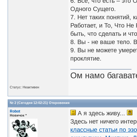
6. Все, что есть – это
Одного Сущего.
7. Нет таких понятий, 
Работает, и То, Что Не
быть, что сделать и чт
8. Вы - не ваше тело. 
9. Вы не можете умере
проклятие.
Ом намо багават
Статус: Неактивен
№ 2 (Сегодня 12:02:21)
Откровения
Robot
А я здесь живу...
Новичок *
Здесь нет ничего инте
классные статьи по эз