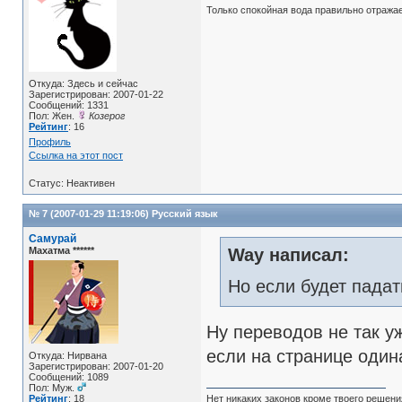
Только спокойная вода правильно отража
Откуда: Здесь и сейчас
Зарегистрирован: 2007-01-22
Сообщений: 1331
Пол: Жен.
Козерог
Рейтинг
: 16
Профиль
Ссылка на этот пост
Статус: Неактивен
№ 7 (2007-01-29 11:19:06)
Русский язык
Самурай
Махатма ******
Way написал:
Но если будет падат
Ну переводов не так у
если на странице один
Откуда: Нирвана
Зарегистрирован: 2007-01-20
Сообщений: 1089
Пол: Муж.
Рейтинг
: 18
Нет никаких законов кроме твоего решени