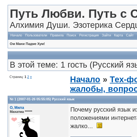
Путь Любви. Путь с 
Алхимия Души. Эзотерика Сердц
Начало
Пользователи
Правила
Поиск
Регистрация
Зайти
Карта
Сайт
Ом Мани Падме Хум!
В этой теме: 1 гость (Русский яз
Страниц:
1
2
»
Начало
»
Тех-ф
жалобы, вопро
№ 1 (2007-01-26 05:55:05)
Русский язык
О, Мила
Почему русский язык и
Махатма ******
положениями интернета
жалко...