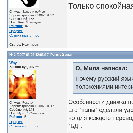
Только спокойна
Откуда: Здесь и сейчас
Зарегистрирован: 2007-01-22
Сообщений: 1331
Пол: Жен.
Козерог
Рейтинг
: 16
Профиль
Ссылка на этот пост
Статус: Неактивен
№ 2 (2007-01-26 12:06:12)
Русский язык
Way
Хозяин судьбы ***
О, Мила написал:
Почему русский язык
положениями интерне
Особенности движка п
Откуда: Россия
Зарегистрирован: 2007-01-17
Его "папы" сделали уд
Сообщений: 143
Пол: Муж.
Скорпион
но для каждого перево
Рейтинг
: 5
Профиль
"БД".
Ссылка на этот пост