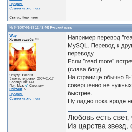
Профиль
Ссылка на этот пост
Статус: Неактивен
№ 8 (2007-01-29 12:42:46)
Русский язык
Way
Например перевод "rea
Хозяин судьбы ***
MySQL. Перевод к друг
переводу.
Если "read more" встре
(слава богу).
Откуда: Россия
На странице обычно 8-
Зарегистрирован: 2007-01-17
Сообщений: 143
совершенно не нужных 
Пол: Муж.
Скорпион
Рейтинг
: 5
быстрее.
Профиль
Ссылка на этот пост
Ну ладно пока вроде не
Любовь есть свет, 
Из царства звезд,