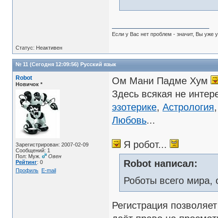
Если у Вас нет проблем - значит, Вы уже 
Статус: Неактивен
№ 11 (Сегодня 12:09:56)
Русский язык
Robot
Ом Мани Падме Хум
Новичок *
Здесь всякая не интер
эзотерике
,
Астрология
Любовь
...
Я робот...
Зарегистрирован: 2007-02-09
Сообщений: 1
Пол: Муж.
Овен
Robot написал:
Рейтинг
: 0
Профиль
E-mail
Роботы всего мира, 
Регистрация позволяе