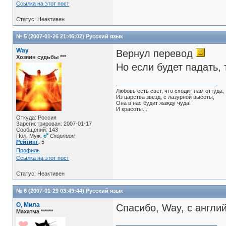
Ссылка на этот пост
Статус: Неактивен
№ 5 (2007-01-26 21:46:02)
Русский язык
Way
Вернул перевод
Хозяин судьбы ***
Но если будет падать, 
Любовь есть свет, что сходит нам оттуда,
Из царства звезд, с лазурной высоты,
Она в нас будит жажду чуда!
И красоты...
Откуда: Россия
Зарегистрирован: 2007-01-17
Сообщений: 143
Пол: Муж.
Скорпион
Рейтинг
: 5
Профиль
Ссылка на этот пост
Статус: Неактивен
№ 6 (2007-01-29 03:49:44)
Русский язык
О, Мила
Спасибо, Way, с англий
Махатма ******