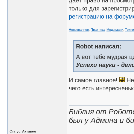
даёт право на просмот
только для зарегистри
регистрацию на форум
Непознанное
,
Практика
,
Медитации
,
Техни
Robot написал:
А вот тебе мудрая ци
Успехи науки - де
И самое главное!
Не
чего есть интересненько
Библия от Робото
был у Админа и би
Статус:
Активен