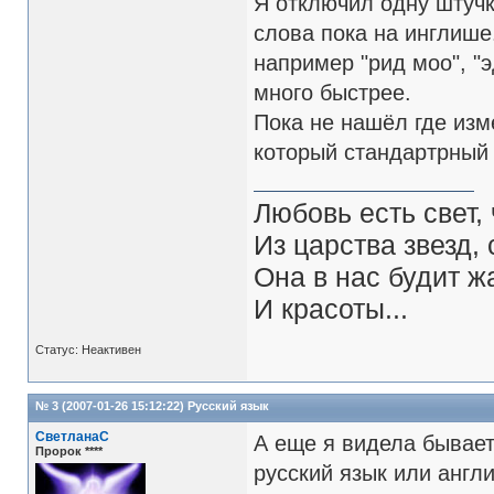
Я отключил одну штучк
слова пока на инглише.
например "рид моо", "э
много быстрее.
Пока не нашёл где изм
который стандартрный 
Любовь есть свет, 
Из царства звезд,
Она в нас будит ж
И красоты...
Статус: Неактивен
№ 3 (2007-01-26 15:12:22)
Русский язык
СветланаС
А еще я видела бывает
Пророк ****
русский язык или англ