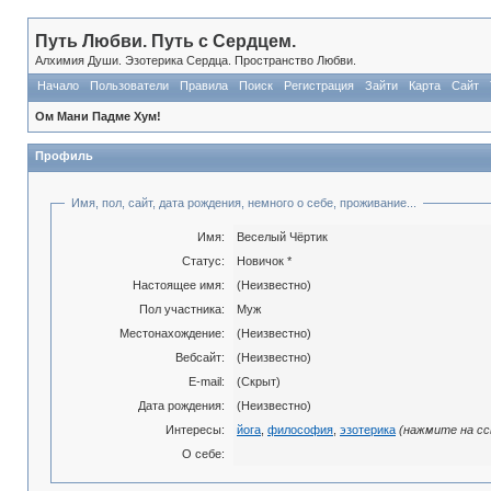
Путь Любви. Путь с Сердцем.
Алхимия Души. Эзотерика Сердца. Пространство Любви.
Начало
Пользователи
Правила
Поиск
Регистрация
Зайти
Карта
Сайт
Ом Мани Падме Хум!
Профиль
Имя, пол, сайт, дата рождения, немного о себе, проживание...
Имя:
Веселый Чёртик
Статус:
Новичок *
Настоящее имя:
(Неизвестно)
Пол участника:
Муж
Местонахождение:
(Неизвестно)
Вебсайт:
(Неизвестно)
E-mail:
(Скрыт)
Дата рождения:
(Неизвестно)
Интересы:
йога
,
философия
,
эзотерика
(нажмите на сс
О себе: